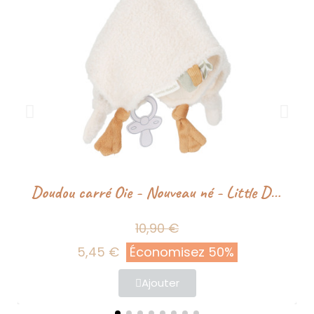
Doudou carré Oie - Nouveau né - Little Dutch
10,90 €
5,45 €
Économisez 50%
Ajouter