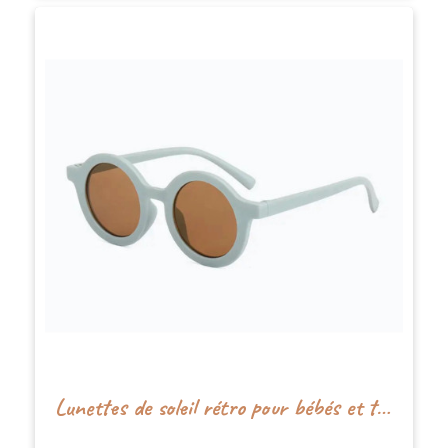
Lunettes de soleil rétro pour bébés et tout-petits - Bleu - Boho+Babe