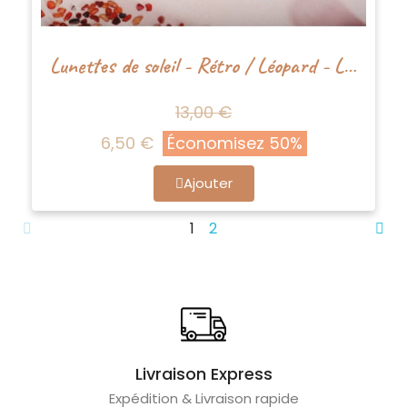
Lunettes de soleil - Rétro / Léopard - Little Tjin
13,00 €
6,50 €
Économisez 50%
Ajouter
1
2
Livraison Express
Expédition & Livraison rapide