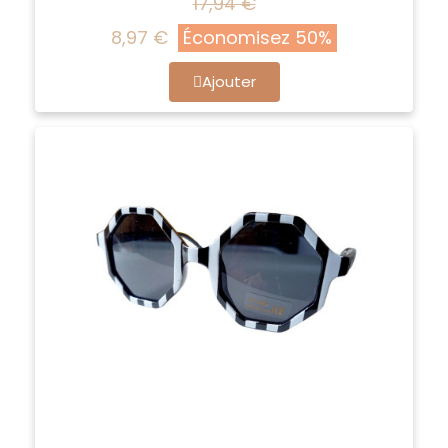
17,94 €
8,97 €
Économisez 50%
Ajouter