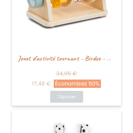
Jouet d'activité tournant - Birdee - Mélange de couleurs
34,95 €
17,48 €
Économisez 50%
Ajouter