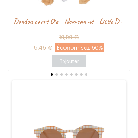
Doudou carré Oie - Nouveau né - Little Dutch
10,90 €
5,45 €
Économisez 50%
Ajouter