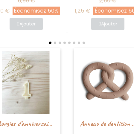
5,99 €
2,50 €
Économisez 50%
1,25 €
Économisez 50%
Ajouter
Ajouter
Bougies d’anniversaire en cire d’abeille
Anneau de dentiti