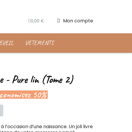
Mon compte
0,00 €
EVEIL
VETEMENTS
e - Pure lin (Tome 2)
conomisez 50%
 à l’occasion d’une naissance. Un joli livre