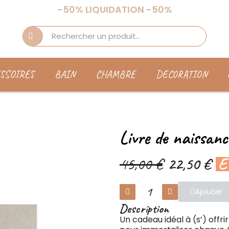
-50% LIQUIDATION -50%
SSOIRES
BAIN
CHAMBRE
DECORATION
Livre de naissanc
45,00 €
22,50 €
É
Ajouter
Description
Un cadeau idéal à (s’) offrir