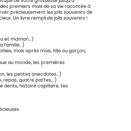
tape de votre grossesse jusqu’à
re des premiers mois de sa vie racontée à
rver précieusement les jolis souvenirs de
eux. Un livre rempli de jolis souvenirs !
papa et maman…)
a famille…)
hies, mois après mois, fille ou garçon,
enue au monde, les premières
ion, les petites anecdotes…)
e, repas, quatre pattes,…)
de dents, histoire capillaire, tes
récieuses