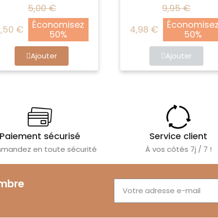
5,00 €
9,95 €
Économisez
Économise
,50 €
4,98 €
50%
50%
Ajouter
Ajouter
Paiement sécurisé
Service client
andez en toute sécurité
À vos côtés 7j / 7 !
embre