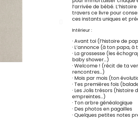
pour immortaliser chaque é
l’arrivée de bébé. L’histoi
travers ce livre pour conse
ces instants uniques et préci
Intérieur :
· Avant toi (l’histoire de 
· L’annonce (à ton papa, à t
· La grossesse (les échograp
baby shower…)
· Welcome ! (récit de ta v
rencontres…)
· Mois par mois (ton évolut
· Tes premières fois (balad
· Les Jolis trésors (histoire 
empreintes…)
· Ton arbre généalogique
· Des photos en pagailles
· Quelques petites notes p