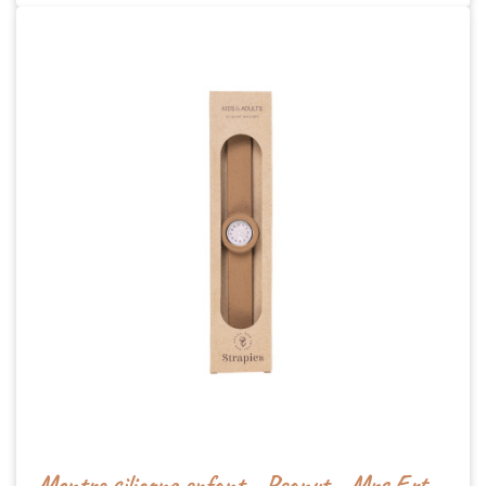
Montre silicone enfant - Peanut - Mrs Ertha