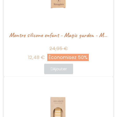
Montre silicone enfant - Magic garden - Mrs Ertha
24,95 €
12,48 €
Économisez 50%
Ajouter