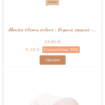
Montre silicone enfant - Organic squares - Mrs Ertha
24,95 €
12,48 €
Économisez 50%
Ajouter