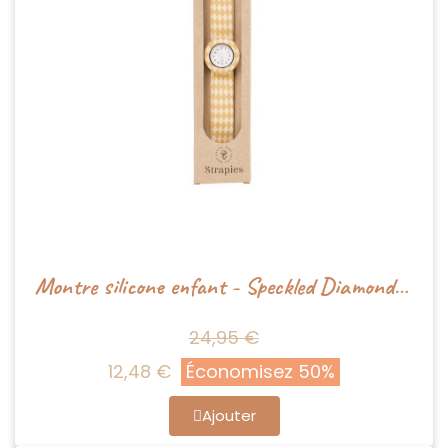
Montre silicone enfant - Speckled Diamond - Mrs Ertha
24,95 €
12,48 €
Économisez 50%
Ajouter