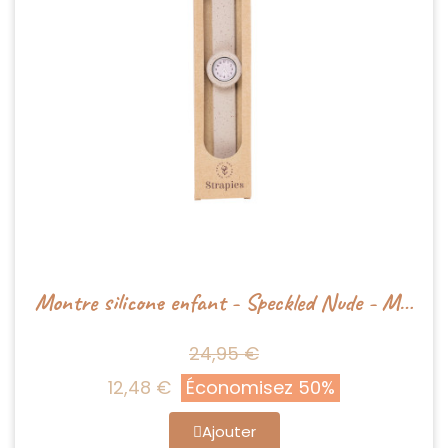
Montre silicone enfant - Speckled Nude - Mrs Ertha
24,95 €
12,48 €
Économisez 50%
Ajouter