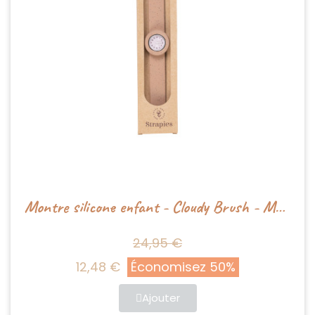
Montre silicone enfant - Cloudy Brush - Mrs Ertha
24,95 €
12,48 €
Économisez 50%
Ajouter