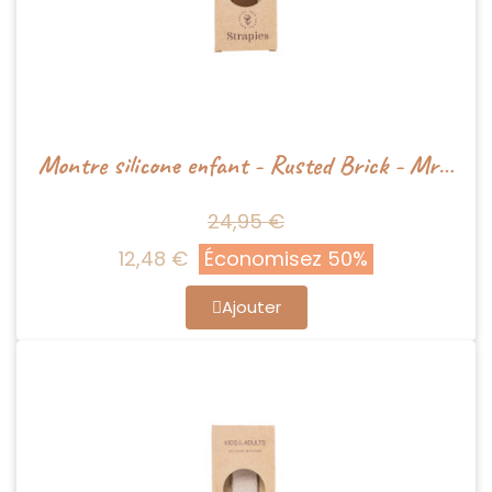
Montre silicone enfant - Rusted Brick - Mrs Ertha
24,95 €
12,48 €
Économisez 50%
Ajouter