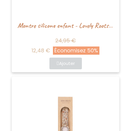
Montre silicone enfant - Lovely Roots - Mrs Ertha
24,95 €
12,48 €
Économisez 50%
Ajouter