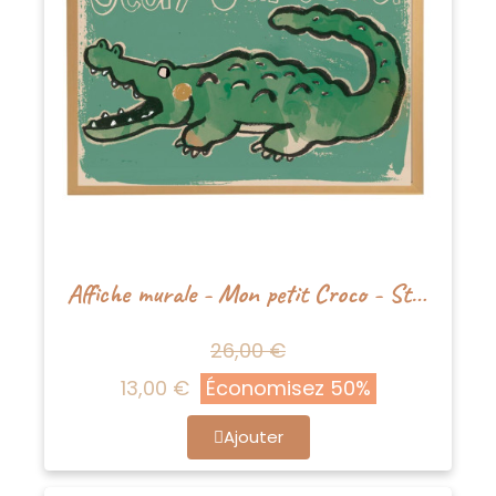
Affiche murale - Mon petit Croco - Studioloco
26,00 €
13,00 €
Économisez 50%
Ajouter