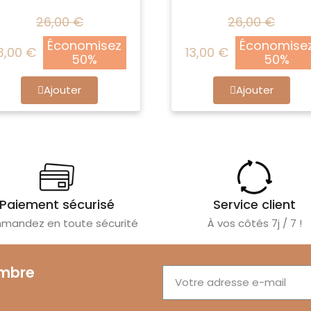
26,00 €
26,00 €
Économisez
Économise
3,00 €
13,00 €
50%
50%
Ajouter
Ajouter
Paiement sécurisé
Service client
andez en toute sécurité
À vos côtés 7j / 7 !
embre