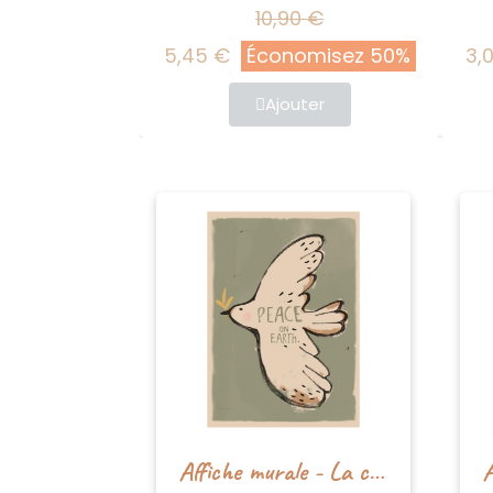
10,90 €
5,45 €
Économisez 50%
3,00
Ajouter
Affiche murale - La colombe de paix - Studioloco