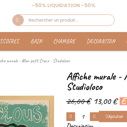
-50% LIQUIDATION -50%
SSOIRES
BAIN
CHAMBRE
DECORATION
iche murale - Mon petit Croco - Studioloco
Affiche murale - 
Studioloco
26,00 €
13,00 €
É
Ajouter
Description