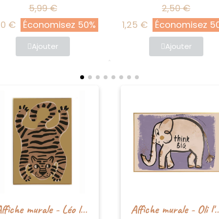
5,99 €
2,50 €
 €
Économisez 50%
1,25 €
Économisez 50
Ajouter
Ajouter
Affiche murale - Léo le Léopard - Studioloco
Affiche murale - Oli l'éléphant -